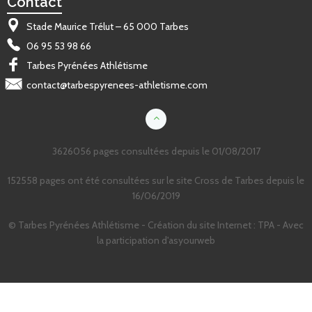
Contact
Stade Maurice Trélut – 65 000 Tarbes
06 95 53 98 66
Tarbes Pyrénées Athlétisme
contact@tarbespyrenees-athletisme.com
3626056 pages consultées depuis le 01/08/2017
152558 pages ont été consultées sur le site Cross de Tarbes depuis le
16/06/2019
© Tarbes Pyrénées Athlétisme -
Création du site Internet
: TPA - Avec
la participation d'asyourweb