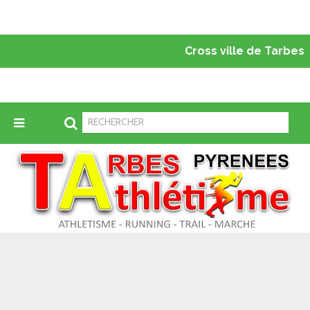
Cross ville de Tarbes
Tarbes Pyrénées Athlétisme
>
Classements
>
49267026_2007149006029508_6599928913500045312_n
4
9267026_2007149006029508_65999